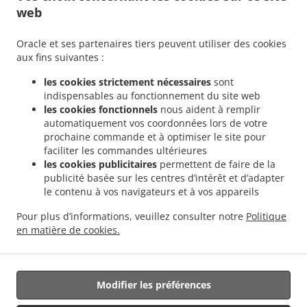
web
.
livraison Valencia Ciutat Universitària
Sushi Service de livraison Valencia Camí de
.
.
Vera
Sushi Service de livraison Valencia Jaume Roig
Sushi Service de livraison
Oracle et ses partenaires tiers peuvent utiliser des cookies
.
.
Valencia Trinitat
Sushi Service de livraison Valencia Sant Llorenç
Sushi Service de
aux fins suivantes :
.
.
livraison Valencia Malvarrosa
Sushi Service de livraison Valencia La Fuensanta
les cookies strictement nécessaires
sont
.
Sushi Service de livraison Valencia Soternes
Sushi Service de livraison Valencia
indispensables au fonctionnement du site web
.
.
Quatre Carreres
Sushi Service de livraison Valencia Ensanche
Sushi Service de
les cookies fonctionnels
nous aident à remplir
.
livraison Valencia El Llano del Real
Sushi Service de livraison Valencia Camins al
automatiquement vos coordonnées lors de votre
.
.
prochaine commande et à optimiser le site pour
Grau
Sushi Service de livraison Valencia Extramurs
Sushi Service de livraison
faciliter les commandes ultérieures
.
.
Valencia Jesús
Sushi Service de livraison Valencia Algirós
Sushi Service de livraison
les cookies publicitaires
permettent de faire de la
.
.
Valencia Poblados Marítimos
Sushi Service de livraison Valencia L'Olivereta
Sushi
publicité basée sur les centres d’intérêt et d’adapter
.
.
Service de livraison Valencia La Zaidía
Sushi Service de livraison Valencia Rascaña
le contenu à vos navigateurs et à vos appareils
.
Sushi Service de livraison Valencia
Sushi Service de livraison València Ciutat de les
Pour plus d’informations, veuillez consulter notre
Politique
.
.
Arts i les Ciències
Sushi Service de livraison Alboraya
Sushi Service de livraison
en matière de cookies.
.
.
.
Alboraia
Sushi Service de livraison Chirivella
Sushi Service de livraison Mislata
Livraison de nourriture à emporter
Modifier les préférences
Géré par: