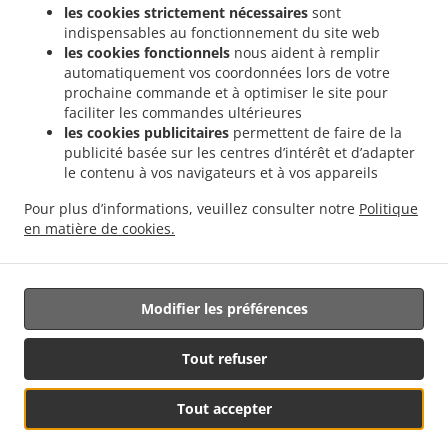
les cookies strictement nécessaires
sont
.
Sushi Service de livraison Valencia Soternes
Sushi Service de livraison Valencia
indispensables au fonctionnement du site web
.
.
Quatre Carreres
Sushi Service de livraison Valencia Ensanche
Sushi Service de
les cookies fonctionnels
nous aident à remplir
.
livraison Valencia El Llano del Real
Sushi Service de livraison Valencia Camins al
automatiquement vos coordonnées lors de votre
.
.
prochaine commande et à optimiser le site pour
Grau
Sushi Service de livraison Valencia Extramurs
Sushi Service de livraison
faciliter les commandes ultérieures
.
.
Valencia Jesús
Sushi Service de livraison Valencia Algirós
Sushi Service de livraison
les cookies publicitaires
permettent de faire de la
.
.
Valencia Poblados Marítimos
Sushi Service de livraison Valencia L'Olivereta
Sushi
publicité basée sur les centres d’intérêt et d’adapter
.
.
Service de livraison Valencia La Zaidía
Sushi Service de livraison Valencia Rascaña
le contenu à vos navigateurs et à vos appareils
.
Sushi Service de livraison Valencia
Sushi Service de livraison València Ciutat de les
Pour plus d’informations, veuillez consulter notre
Politique
.
.
Arts i les Ciències
Sushi Service de livraison Alboraya
Sushi Service de livraison
en matière de cookies.
.
.
.
Alboraia
Sushi Service de livraison Chirivella
Sushi Service de livraison Mislata
Livraison de nourriture à emporter
Modifier les préférences
Géré par:
Tout refuser
Octograficus |<a href=”www.octograficus.com”>octograficus.com/a>
Tout accepter