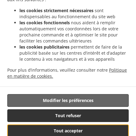
.
.
livraison Valencia Malvarrosa
Sushi Service de livraison Valencia La Fuensanta
les cookies strictement nécessaires
sont
.
Sushi Service de livraison Valencia Soternes
Sushi Service de livraison Valencia
indispensables au fonctionnement du site web
.
.
Quatre Carreres
Sushi Service de livraison Valencia Ensanche
Sushi Service de
les cookies fonctionnels
nous aident à remplir
.
livraison Valencia El Llano del Real
Sushi Service de livraison Valencia Camins al
automatiquement vos coordonnées lors de votre
.
.
prochaine commande et à optimiser le site pour
Grau
Sushi Service de livraison Valencia Extramurs
Sushi Service de livraison
faciliter les commandes ultérieures
.
.
Valencia Jesús
Sushi Service de livraison Valencia Algirós
Sushi Service de livraison
les cookies publicitaires
permettent de faire de la
.
.
Valencia Poblados Marítimos
Sushi Service de livraison Valencia L'Olivereta
Sushi
publicité basée sur les centres d’intérêt et d’adapter
.
.
Service de livraison Valencia La Zaidía
Sushi Service de livraison Valencia Rascaña
le contenu à vos navigateurs et à vos appareils
.
Sushi Service de livraison Valencia
Sushi Service de livraison València Ciutat de les
Pour plus d’informations, veuillez consulter notre
Politique
.
.
Arts i les Ciències
Sushi Service de livraison Alboraya
Sushi Service de livraison
en matière de cookies.
.
.
.
Alboraia
Sushi Service de livraison Chirivella
Sushi Service de livraison Mislata
Livraison de nourriture à emporter
Modifier les préférences
Géré par:
Tout refuser
Octograficus |<a href=”www.octograficus.com”>octograficus.com/a>
Tout accepter