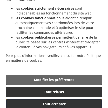
.
.
livraison Valencia Malvarrosa
Sushi Service de livraison Valencia La Fuensanta
les cookies strictement nécessaires
sont
.
Sushi Service de livraison Valencia Soternes
Sushi Service de livraison Valencia
indispensables au fonctionnement du site web
.
.
Quatre Carreres
Sushi Service de livraison Valencia Ensanche
Sushi Service de
les cookies fonctionnels
nous aident à remplir
.
livraison Valencia El Llano del Real
Sushi Service de livraison Valencia Camins al
automatiquement vos coordonnées lors de votre
.
.
prochaine commande et à optimiser le site pour
Grau
Sushi Service de livraison Valencia Extramurs
Sushi Service de livraison
faciliter les commandes ultérieures
.
.
Valencia Jesús
Sushi Service de livraison Valencia Algirós
Sushi Service de livraison
les cookies publicitaires
permettent de faire de la
.
.
Valencia Poblados Marítimos
Sushi Service de livraison Valencia L'Olivereta
Sushi
publicité basée sur les centres d’intérêt et d’adapter
.
.
Service de livraison Valencia La Zaidía
Sushi Service de livraison Valencia Rascaña
le contenu à vos navigateurs et à vos appareils
.
Sushi Service de livraison Valencia
Sushi Service de livraison València Ciutat de les
Pour plus d’informations, veuillez consulter notre
Politique
.
.
Arts i les Ciències
Sushi Service de livraison Alboraya
Sushi Service de livraison
en matière de cookies.
.
.
.
Alboraia
Sushi Service de livraison Chirivella
Sushi Service de livraison Mislata
Livraison de nourriture à emporter
Modifier les préférences
Géré par:
Tout refuser
Octograficus |<a href=”www.octograficus.com”>octograficus.com/a>
Tout accepter