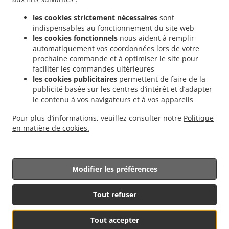
.
.
livraison Valencia Malvarrosa
Sushi Service de livraison Valencia La Fuensanta
les cookies strictement nécessaires
sont
.
Sushi Service de livraison Valencia Soternes
Sushi Service de livraison Valencia
indispensables au fonctionnement du site web
.
.
Quatre Carreres
Sushi Service de livraison Valencia Ensanche
Sushi Service de
les cookies fonctionnels
nous aident à remplir
.
livraison Valencia El Llano del Real
Sushi Service de livraison Valencia Camins al
automatiquement vos coordonnées lors de votre
.
.
prochaine commande et à optimiser le site pour
Grau
Sushi Service de livraison Valencia Extramurs
Sushi Service de livraison
faciliter les commandes ultérieures
.
.
Valencia Jesús
Sushi Service de livraison Valencia Algirós
Sushi Service de livraison
les cookies publicitaires
permettent de faire de la
.
.
Valencia Poblados Marítimos
Sushi Service de livraison Valencia L'Olivereta
Sushi
publicité basée sur les centres d’intérêt et d’adapter
.
.
Service de livraison Valencia La Zaidía
Sushi Service de livraison Valencia Rascaña
le contenu à vos navigateurs et à vos appareils
.
Sushi Service de livraison Valencia
Sushi Service de livraison València Ciutat de les
Pour plus d’informations, veuillez consulter notre
Politique
.
.
Arts i les Ciències
Sushi Service de livraison Alboraya
Sushi Service de livraison
en matière de cookies.
.
.
.
Alboraia
Sushi Service de livraison Chirivella
Sushi Service de livraison Mislata
Livraison de nourriture à emporter
Modifier les préférences
Géré par:
Tout refuser
Octograficus |<a href=”www.octograficus.com”>octograficus.com/a>
Tout accepter