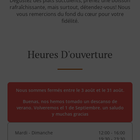
Dégustez des plats succulents, prenez une boisson
rafraîchissante, mais surtout, détendez-vous! Nous
vous remercions du fond du cœur pour votre
fidélité.
Heures D'ouverture
Nous sommes fermés entre le 3 août et le 31 août.
Buenas, nos hemos tomado un descanso de
verano. Volveremos el 1 de Septiembre. un saludo
y muchas gracias
Mardi - Dimanche
12:00 - 16:00
19:30 - 23:30