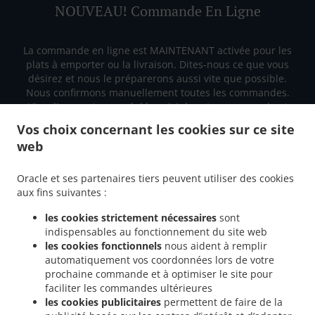
NOUVEAU! Commande En Ligne
La commande en ligne est MAINTENANT activée pour les
plats à emporter ou la livraison. Dites-nous ce que vous
désirez et nous le préparerons aussi vite que possible.
Nous confirmons manuellement toutes les commandes.
Visualisez en temps réel le suivi de votre commande et
contrôlez quand vous pouvez venir la chercher ou quand
Vos choix concernant les cookies sur ce site
elle sera livrée.
web
Oracle et ses partenaires tiers peuvent utiliser des cookies
aux fins suivantes :
les cookies strictement nécessaires
sont
indispensables au fonctionnement du site web
les cookies fonctionnels
nous aident à remplir
automatiquement vos coordonnées lors de votre
Livraison À Valencia
prochaine commande et à optimiser le site pour
faciliter les commandes ultérieures
les cookies publicitaires
permettent de faire de la