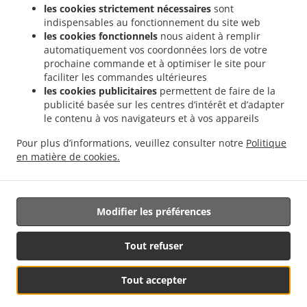
les cookies strictement nécessaires
sont
.
Sushi Service de livraison Valencia Soternes
Sushi Service de livraison Valencia
indispensables au fonctionnement du site web
.
.
Quatre Carreres
Sushi Service de livraison Valencia Ensanche
Sushi Service de
les cookies fonctionnels
nous aident à remplir
.
livraison Valencia El Llano del Real
Sushi Service de livraison Valencia Camins al
automatiquement vos coordonnées lors de votre
.
.
prochaine commande et à optimiser le site pour
Grau
Sushi Service de livraison Valencia Extramurs
Sushi Service de livraison
faciliter les commandes ultérieures
.
.
Valencia Jesús
Sushi Service de livraison Valencia Algirós
Sushi Service de livraison
les cookies publicitaires
permettent de faire de la
.
.
Valencia Poblados Marítimos
Sushi Service de livraison Valencia L'Olivereta
Sushi
publicité basée sur les centres d’intérêt et d’adapter
.
.
Service de livraison Valencia La Zaidía
Sushi Service de livraison Valencia Rascaña
le contenu à vos navigateurs et à vos appareils
.
Sushi Service de livraison Valencia
Sushi Service de livraison València Ciutat de les
Pour plus d’informations, veuillez consulter notre
Politique
.
.
Arts i les Ciències
Sushi Service de livraison Alboraya
Sushi Service de livraison
en matière de cookies.
.
.
.
Alboraia
Sushi Service de livraison Chirivella
Sushi Service de livraison Mislata
Livraison de nourriture à emporter
Modifier les préférences
Géré par:
Tout refuser
Octograficus |<a href=”www.octograficus.com”>octograficus.com/a>
Tout accepter