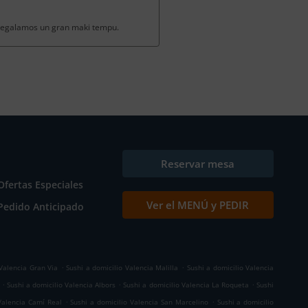
 regalamos un gran maki tempu.
Reservar mesa
Ofertas Especiales
Ver el MENÚ y PEDIR
Pedido Anticipado
.
.
 Valencia Gran Via
Sushi a domicilio Valencia Malilla
Sushi a domicilio Valencia
.
.
.
Sushi a domicilio Valencia Albors
Sushi a domicilio Valencia La Roqueta
Sushi
.
.
Valencia Camí Real
Sushi a domicilio Valencia San Marcelino
Sushi a domicilio