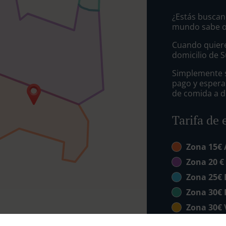
¿Estás buscan
mundo sabe o 
Cuando quiere
domicilio de S
Simplemente se
pago y espera
de comida a d
Tarifa de 
Zona 15€ 
Zona 20 €
Zona 25€ 
Zona 30€
Zona 30€ 