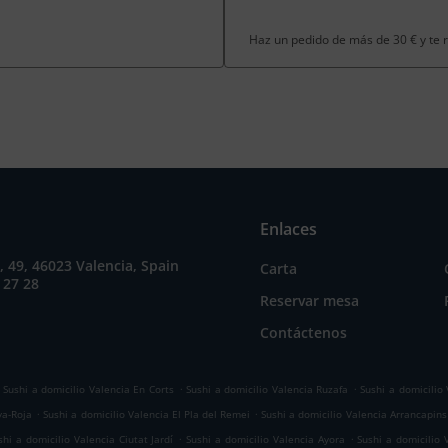
Haz un pedido de más de 30 € y te
Enlaces
a, 49, 46023 Valencia, Spain
Carta
 27 28
Reservar mesa
Contáctenos
.
.
Sushi a domicilio Valencia En Corts
Sushi a domicilio Valencia Ruzafa
Sushi a domicilio
.
.
ya-Roja
Sushi a domicilio Valencia El Pla del Remei
Sushi a domicilio Valencia Arrancapins
.
.
shi a domicilio Valencia Ciutat Jardí
Sushi a domicilio Valencia Ayora
Sushi a domicilio 