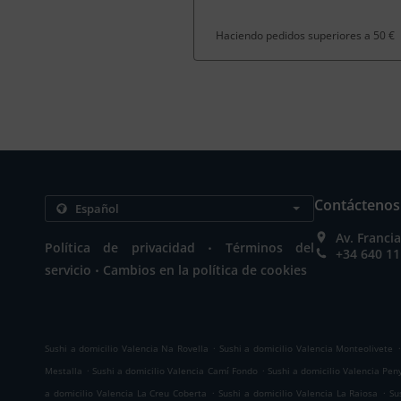
Haciendo pedidos superiores a 50 €
Contáctenos
Av. Franci
.
Política de privacidad
Términos del
+34 640 11
.
servicio
Cambios en la política de cookies
.
.
Sushi a domicilio Valencia Na Rovella
Sushi a domicilio Valencia Monteolivete
.
.
Mestalla
Sushi a domicilio Valencia Camí Fondo
Sushi a domicilio Valencia Pen
.
.
a domicilio Valencia La Creu Coberta
Sushi a domicilio Valencia La Raiosa
Su