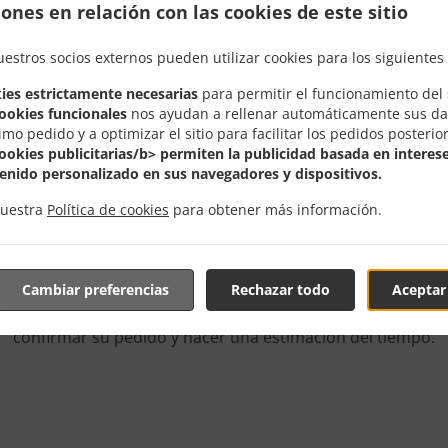
ones en relación con las cookies de este sitio
uestros socios externos pueden utilizar cookies para los siguientes 
ies estrictamente necesarias
para permitir el funcionamiento del s
cookies funcionales
nos ayudan a rellenar automáticamente sus da
imo pedido y a optimizar el sitio para facilitar los pedidos posterio
Para Delivery En Valenci
cookies publicitarias/b> permiten la publicidad basada en interese
enido personalizado en sus navegadores y dispositivos.
nuestra
Política de cookies
para obtener más información.
s cerca de Valencia Ruzafa y estamos encantados de recibir
Cambiar preferencias
Rechazar todo
Aceptar
stra carta interactiva en línea y realice el pedido cuando e
confirmar su pedido y hacer una estimación del tiempo.