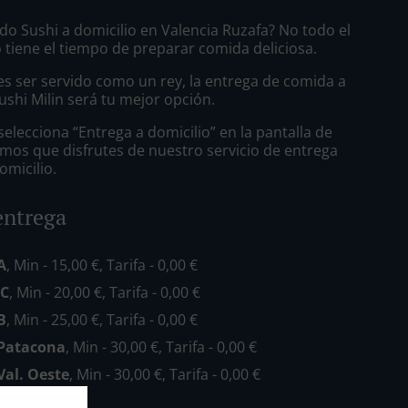
do Sushi a domicilio en Valencia Ruzafa? No todo el
tiene el tiempo de preparar comida deliciosa.
s ser servido como un rey, la entrega de comida a
ushi Milin será tu mejor opción.
lecciona “Entrega a domicilio” en la pantalla de
mos que disfrutes de nuestro servicio de entrega
omicilio.
entrega
A
, Min - 15,00 €, Tarifa - 0,00 €
 C
, Min - 20,00 €, Tarifa - 0,00 €
B
, Min - 25,00 €, Tarifa - 0,00 €
 Patacona
, Min - 30,00 €, Tarifa - 0,00 €
Val. Oeste
, Min - 30,00 €, Tarifa - 0,00 €