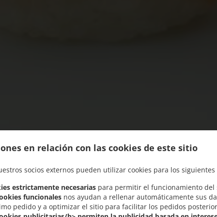
ones en relación con las cookies de este sitio
uestros socios externos pueden utilizar cookies para los siguientes 
ies estrictamente necesarias
para permitir el funcionamiento del s
cookies funcionales
nos ayudan a rellenar automáticamente sus da
imo pedido y a optimizar el sitio para facilitar los pedidos posterio
Ofrecemos Servicio a Domicilio o Recoger en el Local
cookies publicitarias/b> permiten la publicidad basada en interese