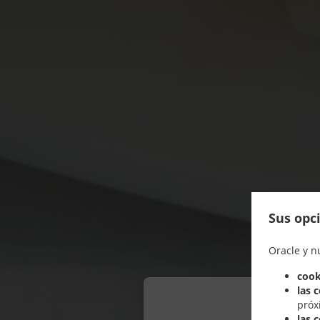
Sus opci
Oracle y n
cook
las 
próx
las 