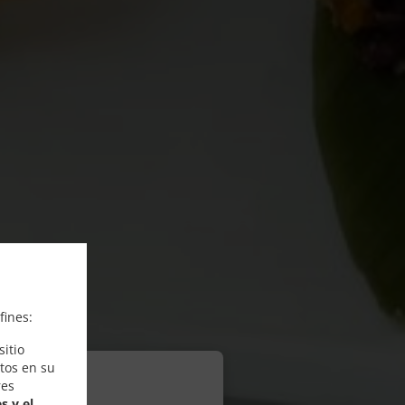
fines:
itio
tos en su
res
s y el