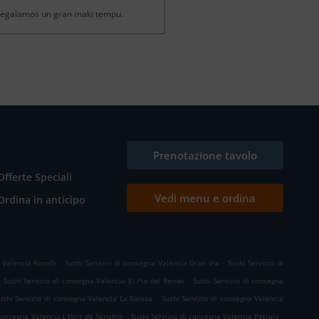
 regalamos un gran maki tempu.
Prenotazione tavolo
Offerte Speciali
Vedi menu e ordina
Ordina in anticipo
.
.
a Valencia Ruzafa
Sushi Servizio di consegna Valencia Gran Via
Sushi Servizio di
.
.
Sushi Servizio di consegna Valencia El Pla del Remei
Sushi Servizio di consegna
.
ushi Servizio di consegna Valencia La Raiosa
Sushi Servizio di consegna Valencia
.
.
 consegna Valencia L'Hort de Senabre
Sushi Servizio di consegna Valencia Patraix