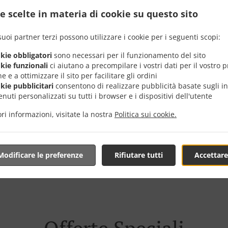
e scelte in materia di cookie su questo sito
suoi partner terzi possono utilizzare i cookie per i seguenti scopi:
okie obbligatori
sono necessari per il funzionamento del sito
 Consegna In Valencia Sa
okie funzionali
ci aiutano a precompilare i vostri dati per il vostro 
e e a ottimizzare il sito per facilitare gli ordini
okie pubblicitari
consentono di realizzare pubblicità basate sugli in
nuti personalizzati su tutti i browser e i dispositivi dell'utente
ri informazioni, visitate la nostra
Politica sui cookie.
cinanze di Valencia San Marcelino e siamo lieti di ricevere il
 interattivo online e, quando sei pronto, effettua l'ordinazi
Modificare le preferenze
Rifiutare tutti
Accettare
confermare il tuo ordine e darti un orario personalizzato.
Offerte Speciali