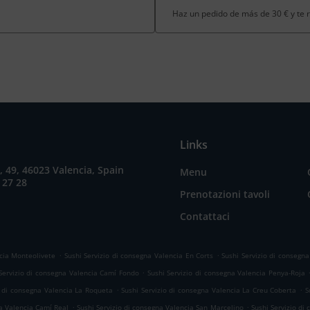
Haz un pedido de más de 30 € y te
Links
a, 49, 46023 Valencia, Spain
Menu
 27 28
Prenotazioni tavoli
Contattaci
.
.
ncia Monteolivete
Sushi Servizio di consegna Valencia En Corts
Sushi Servizio di consegn
.
Servizio di consegna Valencia Camí Fondo
Sushi Servizio di consegna Valencia Penya-Roja
.
.
o di consegna Valencia La Roqueta
Sushi Servizio di consegna Valencia La Creu Coberta
S
.
.
na Valencia Camí Real
Sushi Servizio di consegna Valencia San Marcelino
Sushi Servizio di