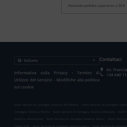
Haciendo pedidos superiores a 50 €
Contattaci
Av. Franci
.
Informativa sulla Privacy
Termini di
+34 640 11
.
Utilizzo del Servizio
Modifiche alla politica
sui cookie
.
Sushi Servizio di consegna Valencia Na Rovella
Sushi Servizio di consegna Vale
.
.
consegna Valencia Malilla
Sushi Servizio di consegna Valencia Mestalla
Sushi 
.
.
Valencia Arrancapins
Sushi Servizio di consegna Valencia Albors
Sushi Servizi
.
.
Ciutat Jardí
Sushi Servizio di consegna Valencia Ayora
Sushi Servizio di conseg