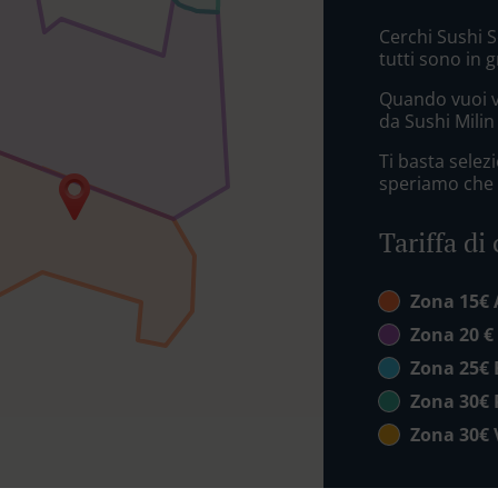
Cerchi Sushi 
tutti sono in 
Quando vuoi v
da Sushi Milin 
Ti basta sele
speriamo che a
Tariffa di
Zona 15€ 
Zona 20 €
Zona 25€ 
Zona 30€
Zona 30€ 