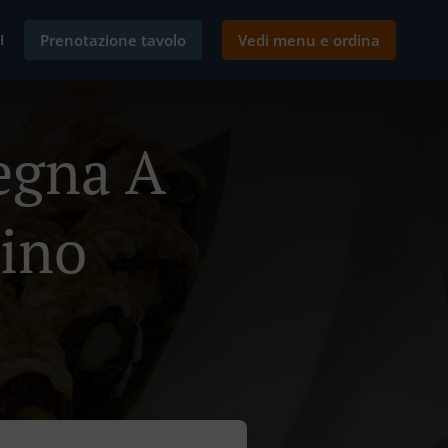
I
Prenotazione tavolo
Vedi menu e ordina
egna A
lino