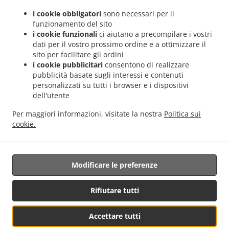
.
.
Valencia Sant Llorenç
Sushi Servizio di consegna Valencia Malvarrosa
Sushi Servizio
i cookie obbligatori
sono necessari per il
.
.
di consegna Valencia La Fuensanta
Sushi Servizio di consegna Valencia Soternes
funzionamento del sito
.
Sushi Servizio di consegna Valencia Quatre Carreres
Sushi Servizio di consegna
i cookie funzionali
ci aiutano a precompilare i vostri
.
.
Valencia Ensanche
Sushi Servizio di consegna Valencia El Llano del Real
Sushi
dati per il vostro prossimo ordine e a ottimizzare il
.
sito per facilitare gli ordini
Servizio di consegna Valencia Camins al Grau
Sushi Servizio di consegna Valencia
i cookie pubblicitari
consentono di realizzare
.
.
Extramurs
Sushi Servizio di consegna Valencia Jesús
Sushi Servizio di consegna
pubblicità basate sugli interessi e contenuti
.
.
Valencia Algirós
Sushi Servizio di consegna Valencia Poblados Marítimos
Sushi
personalizzati su tutti i browser e i dispositivi
.
Servizio di consegna Valencia L'Olivereta
Sushi Servizio di consegna Valencia La
dell'utente
.
.
Zaidía
Sushi Servizio di consegna Valencia Rascaña
Sushi Servizio di consegna
Per maggiori informazioni, visitate la nostra
Politica sui
.
.
Valencia
Sushi Servizio di consegna València Ciutat de les Arts i les Ciències
Sushi
cookie.
.
.
Servizio di consegna Alboraya
Sushi Servizio di consegna Alboraia
Sushi Servizio di
.
.
consegna Chirivella
Sushi Servizio di consegna Mislata
Consegna cibo da asporto
Modificare le preferenze
Supportato da:
Rifiutare tutti
Octograficus |<a href=”www.octograficus.com”>octograficus.com/a>
Accettare tutti