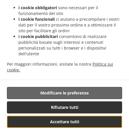
.
.
Valencia Sant Llorenç
Sushi Servizio di consegna Valencia Malvarrosa
Sushi Servizio
i cookie obbligatori
sono necessari per il
.
.
di consegna Valencia La Fuensanta
Sushi Servizio di consegna Valencia Soternes
funzionamento del sito
.
Sushi Servizio di consegna Valencia Quatre Carreres
Sushi Servizio di consegna
i cookie funzionali
ci aiutano a precompilare i vostri
.
.
Valencia Ensanche
Sushi Servizio di consegna Valencia El Llano del Real
Sushi
dati per il vostro prossimo ordine e a ottimizzare il
.
sito per facilitare gli ordini
Servizio di consegna Valencia Camins al Grau
Sushi Servizio di consegna Valencia
i cookie pubblicitari
consentono di realizzare
.
.
Extramurs
Sushi Servizio di consegna Valencia Jesús
Sushi Servizio di consegna
pubblicità basate sugli interessi e contenuti
.
.
Valencia Algirós
Sushi Servizio di consegna Valencia Poblados Marítimos
Sushi
personalizzati su tutti i browser e i dispositivi
.
Servizio di consegna Valencia L'Olivereta
Sushi Servizio di consegna Valencia La
dell'utente
.
.
Zaidía
Sushi Servizio di consegna Valencia Rascaña
Sushi Servizio di consegna
Per maggiori informazioni, visitate la nostra
Politica sui
.
.
Valencia
Sushi Servizio di consegna València Ciutat de les Arts i les Ciències
Sushi
cookie.
.
.
Servizio di consegna Alboraya
Sushi Servizio di consegna Alboraia
Sushi Servizio di
.
.
consegna Chirivella
Sushi Servizio di consegna Mislata
Consegna cibo da asporto
Modificare le preferenze
Supportato da:
Rifiutare tutti
Octograficus |<a href=”www.octograficus.com”>octograficus.com/a>
Accettare tutti