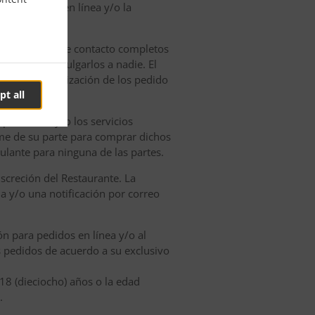
n de pedidos en línea y/o la
nar los datos de contacto completos
y no debe divulgarlos a nadie. El
roceso de realización de los pedido
pt all
productos y/o los servicios
me de su parte para comprar dichos
culante para ninguna de las partes.
screción del Restaurante. La
a y/o una notificación por correo
ón para pedidos en línea y/o al
us pedidos de acuerdo a su exclusivo
18 (dieciocho) años o la edad
.