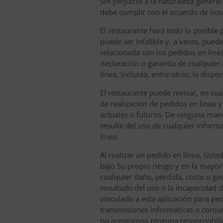
Sin perjuicio a la naturaleza gener
debe cumplir con el acuerdo de licenc
El restaurante hará todo lo posible 
puede ser infalible y, a veces, pue
relacionada con los pedidos en línea
declaración o garantía de cualquier 
línea, incluida, entre otras, la disp
El restaurante puede revisar, en cu
de realización de pedidos en línea y 
actuales o futuros. De ninguna mane
resulte del uso de cualquier inform
línea.
Al realizar un pedido en línea, Uste
bajo Su propio riesgo y en la mayor
cualquier daño, pérdida, costo o gas
resultado del uso o la incapacidad d
vinculado a esta aplicación para ped
transmisiones informáticas o comun
no aceptamos ninguna responsabilida