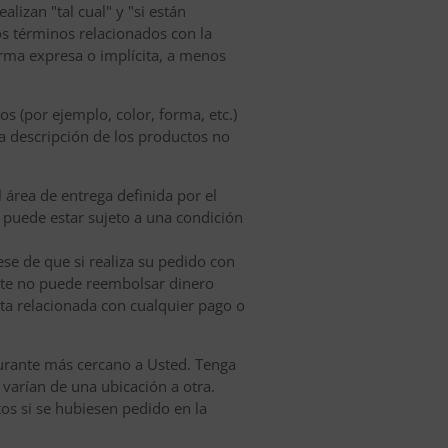
lizan "tal cual" y "si están
os términos relacionados con la
orma expresa o implícita, a menos
s (por ejemplo, color, forma, etc.)
la descripción de los productos no
l área de entrega definida por el
do puede estar sujeto a una condición
se de que si realiza su pedido con
urante no puede reembolsar dinero
ta relacionada con cualquier pago o
taurante más cercano a Usted. Tenga
 varían de una ubicación a otra.
tos si se hubiesen pedido en la