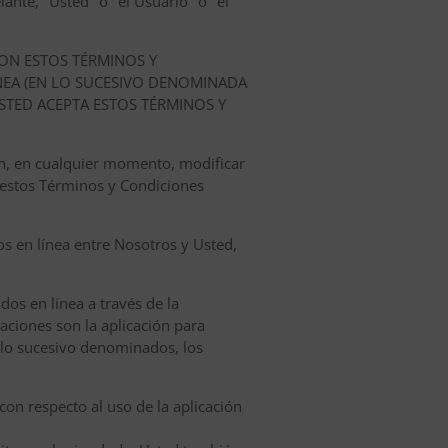
ante, "Usted" o "el Usuario" o "el
ON ESTOS TÉRMINOS Y
NEA (EN LO SUCESIVO DENOMINADA
USTED ACEPTA ESTOS TÉRMINOS Y
ón, en cualquier momento, modificar
 estos Términos y Condiciones
os en línea entre Nosotros y Usted,
dos en línea a través de la
caciones son la aplicación para
n lo sucesivo denominados, los
con respecto al uso de la aplicación