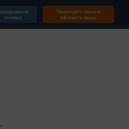
ронирование
Посмотреть меню и
столика
оформить заказ
in