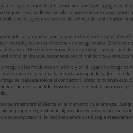
o ya no se puede modificar ni cancelar a través de la página web 
n cualquier caso, si desea cancelar o presentar una queja sobre su 
etalles se incluyen en el correo electrónico de confirmación envi
cionarle los productos que ha pedido lo más cerca posible de la
ar, en todos los casos el tiempo de entrega exacto. El tiempo d
 o de tránsito. De esta manera podemos proteger la seguridad de 
ralmente en áreas seleccionadas por el mal tiempo o circunstanc
a entrega de los Productos en la hora y en el lugar de entrega con
nte entregará el pedido a la entrada principal de la dirección de 
entrega se realizará solo si el conductor y Usted convienen esto. S
ción indicada en su pedido, Nosotros no le reembolsaremos el pre
ido.
ctos se transmitirá al Cliente en el momento de la entrega. Cualq
bajo su propio riesgo. Si tiene alguna duda y no sabe si el servi
 para su computadora, le recomendamos que busque asesoramient