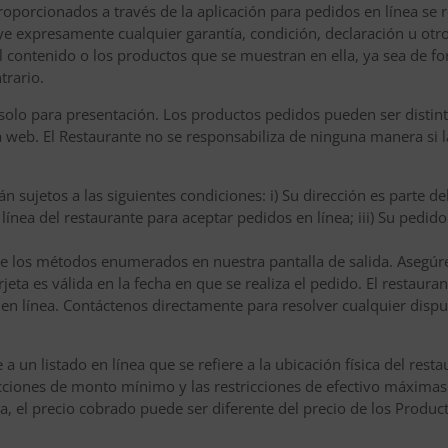
oporcionados a través de la aplicación para pedidos en línea se rea
uye expresamente cualquier garantía, condición, declaración u otr
el contenido o los productos que se muestran en ella, ya sea de f
trario.
olo para presentación. Los productos pedidos pueden ser distinto
na web. El Restaurante no se responsabiliza de ninguna manera si 
 sujetos a las siguientes condiciones: i) Su dirección es parte de
n línea del restaurante para aceptar pedidos en línea; iii) Su pedi
e los métodos enumerados en nuestra pantalla de salida. Asegúre
tarjeta es válida en la fecha en que se realiza el pedido. El resta
en línea. Contáctenos directamente para resolver cualquier dispu
 un listado en línea que se refiere a la ubicación física del res
ricciones de monto mínimo y las restricciones de efectivo máximas
a, el precio cobrado puede ser diferente del precio de los Produc