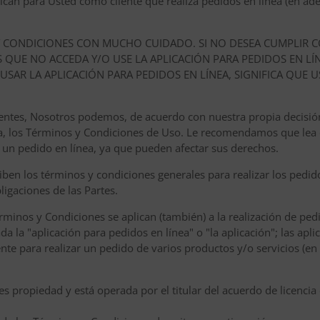
can para Usted como cliente que realiza pedidos en línea (en adel
Y CONDICIONES CON MUCHO CUIDADO. SI NO DESEA CUMPLIR C
QUE NO ACCEDA Y/O USE LA APLICACIÓN PARA PEDIDOS EN LÍ
O USAR LA APLICACIÓN PARA PEDIDOS EN LÍNEA, SIGNIFICA QUE 
vigentes, Nosotros podemos, de acuerdo con nuestra propia decisi
a, los Términos y Condiciones de Uso. Le recomendamos que lea
 un pedido en línea, ya que pueden afectar sus derechos.
ben los términos y condiciones generales para realizar los pedid
ligaciones de las Partes.
rminos y Condiciones se aplican (también) a la realización de pedi
a la "aplicación para pedidos en línea" o "la aplicación"; las apli
iente para realizar un pedido de varios productos y/o servicios (e
es propiedad y está operada por el titular del acuerdo de licencia 