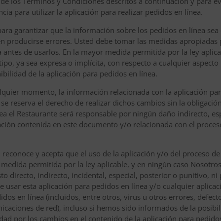
al de los Términos y Condiciones descritos a continuación y para e
ia para utilizar la aplicación para realizar pedidos en línea.
para garantizar que la información sobre los pedidos en línea sea
den producirse errores. Usted debe tomar las medidas apropiadas p
 antes de usarlos. En la mayor medida permitida por la ley aplica
tipo, ya sea expresa o implícita, con respecto a cualquier aspect
onibilidad de la aplicación para pedidos en línea.
alquier momento, la información relacionada con la aplicación par
se reserva el derecho de realizar dichos cambios sin la obligación 
a el Restaurante será responsable por ningún daño indirecto, esp
ación contenida en este documento y/o relacionada con el proceso
d reconoce y acepta que el uso de la aplicación y/o del proceso de
 medida permitida por la ley aplicable, y en ningún caso Nosotr
to directo, indirecto, incidental, especial, posterior o punitivo, 
e usar esta aplicación para pedidos en línea y/o cualquier aplicaci
idos en línea (incluidos, entre otros, virus u otros errores, defec
icaciones de red), incluso si hemos sido informados de la posibi
d por los cambios en el contenido de la aplicación para pedidos