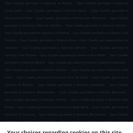
.
Суші Служба доставки в Valencia La Raiosa
Суші Служба доставки в Valencia
.
.
Ciutat Jardí
Суші Служба доставки в Valencia Ayora
Суші Служба доставки в
.
.
Valencia Camí Real
Суші Служба доставки в Valencia San Marcelino
Суші Служба
.
.
доставки в Valencia L'Hort de Senabre
Суші Служба доставки в Valencia Patraix
.
Суші Служба доставки в Valencia La Petxina
Суші Служба доставки в Valencia L'Illa
.
.
Perduda
Суші Служба доставки в Valencia Grao
Суші Служба доставки в Valencia
.
.
Favareta
Суші Служба доставки в Valencia Safranar
Суші Служба доставки в
.
.
Valencia Tres Forques
Суші Служба доставки в Valencia Nou Moles
Суші Служба
.
.
доставки в Valencia Beteró
Суші Служба доставки в Valencia Cabañal-Cañamelar
.
Суші Служба доставки в Valencia Nazaret
Суші Служба доставки в Valencia Sant
.
.
Isidre
Суші Служба доставки в Valencia Vara de Quart
Суші Служба доставки в
.
.
Valencia El Botànic
Суші Служба доставки в Valencia Campanar
Суші Служба
.
.
доставки в Valencia Marchalenes
Суші Служба доставки в Valencia Morvedre
.
Суші Служба доставки в Valencia Tormos
Суші Служба доставки в Valencia Sant
.
.
Antoni
Суші Служба доставки в Valencia La Bega Baixa
Суші Служба доставки в
.
.
Valencia La Carrasca
Суші Служба доставки в Valencia Benimaclet
Суші Служба
.
доставки в Valencia Exposición
Суші Служба доставки в Valencia Ciutat
.
.
Universitària
Суші Служба доставки в Valencia Camí de Vera
Суші Служба
Your choices regarding cookies on this site