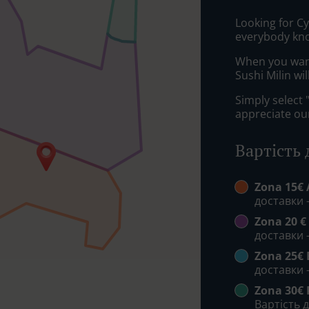
Looking for С
everybody kno
When you want 
Sushi Milin wi
Simply select 
appreciate our
Вартість
Zona 15€ 
доставки 
Zona 20 €
доставки 
Zona 25€ 
доставки 
Zona 30€
Вартість д