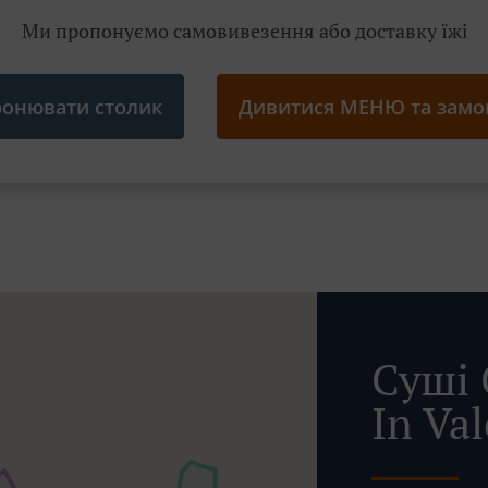
Ми пропонуємо самовивезення або доставку їжі
ронювати столик
Дивитися МЕНЮ та замо
Суші 
In Val