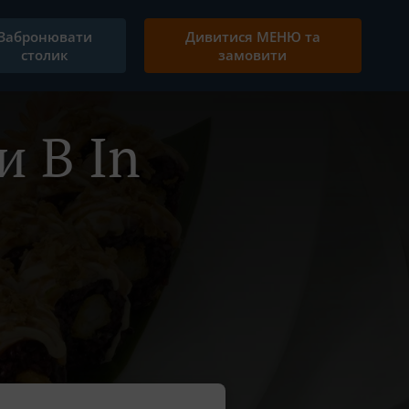
Забронювати
Дивитися МЕНЮ та
столик
замовити
и В In