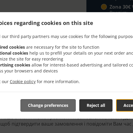
Zona 30€ 
Вартість д
ices regarding cookies on this site
 our third party partners may use cookies for the following purpos
ired cookies
are necessary for the site to function
tional cookies
help us to prefill your details on your next order an
mize the site for easy reordering
With Delivery In Valencia 
rtising cookies
allow for interest-based advertising and tailored c
ss your browsers and devices
it our
Cookie policy
for more information.
Change preferences
Reject all
Acce
имося поруч з Valencia Malilla і раді прийняти ваше онл
 наше онлайн-меню і розмістити замовлення, коли будет
 щоб підтвердити ваше замовлення і повідоміти Вам час 