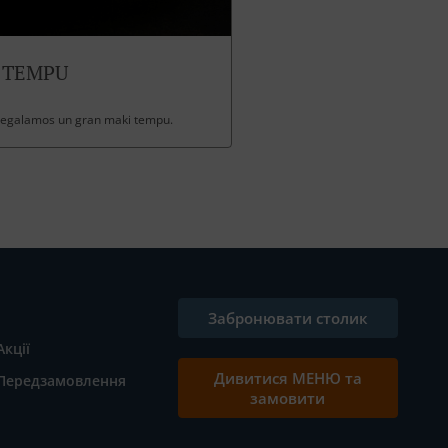
 TEMPU
 regalamos un gran maki tempu.
Забронювати столик
Акції
Дивитися МЕНЮ та
Передзамовлення
замовити