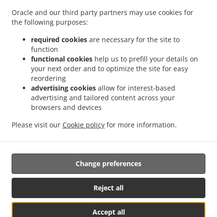
.
Служба доставки в Valencia Sant Llorenç
Суші Служба доставки в Valencia
Oracle and our third party partners may use cookies for
.
.
the following purposes:
Malvarrosa
Суші Служба доставки в Valencia La Fuensanta
Суші Служба доставки
.
.
в Valencia Soternes
Суші Служба доставки в Valencia Quatre Carreres
Суші
required cookies
are necessary for the site to
.
Служба доставки в Valencia Ensanche
Суші Служба доставки в Valencia El Llano
function
.
.
functional cookies
help us to prefill your details on
del Real
Суші Служба доставки в Valencia Camins al Grau
Суші Служба доставки
your next order and to optimize the site for easy
.
.
в Valencia Extramurs
Суші Служба доставки в Valencia Jesús
Суші Служба
reordering
.
.
доставки в Valencia Algirós
Суші Служба доставки в Valencia Poblados Marítimos
advertising cookies
allow for interest-based
.
Суші Служба доставки в Valencia L'Olivereta
Суші Служба доставки в Valencia La
advertising and tailored content across your
.
.
browsers and devices
Zaidía
Суші Служба доставки в Valencia Rascaña
Суші Служба доставки в
.
.
Valencia
Суші Служба доставки в València Ciutat de les Arts i les Ciències
Суші
Please visit our
Cookie policy
for more information.
.
.
Служба доставки в Alboraya
Суші Служба доставки в Alboraia
Суші Служба
.
.
доставки в Chirivella
Суші Служба доставки в Mislata
Їжа на виніс та доставка
Change preferences
Підтримується:
Reject all
Octograficus |<a href=”www.octograficus.com”>octograficus.com/a>
Accept all