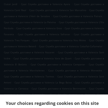
.
.
Ciutat Jardí
Суші Служба доставки в Valencia Ayora
Суші Служба доставки в
.
.
Valencia Camí Real
Суші Служба доставки в Valencia San Marcelino
Суші Служба
.
.
доставки в Valencia L'Hort de Senabre
Суші Служба доставки в Valencia Patraix
.
Суші Служба доставки в Valencia La Petxina
Суші Служба доставки в Valencia L'Illa
.
.
Perduda
Суші Служба доставки в Valencia Grao
Суші Служба доставки в Valencia
.
.
Favareta
Суші Служба доставки в Valencia Safranar
Суші Служба доставки в
.
.
Valencia Tres Forques
Суші Служба доставки в Valencia Nou Moles
Суші Служба
.
.
доставки в Valencia Beteró
Суші Служба доставки в Valencia Cabañal-Cañamelar
.
Суші Служба доставки в Valencia Nazaret
Суші Служба доставки в Valencia Sant
.
.
Isidre
Суші Служба доставки в Valencia Vara de Quart
Суші Служба доставки в
.
.
Valencia El Botànic
Суші Служба доставки в Valencia Campanar
Суші Служба
.
.
доставки в Valencia Marchalenes
Суші Служба доставки в Valencia Morvedre
.
Суші Служба доставки в Valencia Tormos
Суші Служба доставки в Valencia Sant
.
.
Antoni
Суші Служба доставки в Valencia La Bega Baixa
Суші Служба доставки в
.
.
Valencia La Carrasca
Суші Служба доставки в Valencia Benimaclet
Суші Служба
.
доставки в Valencia Exposición
Суші Служба доставки в Valencia Ciutat
.
.
Universitària
Суші Служба доставки в Valencia Camí de Vera
Суші Служба
Your choices regarding cookies on this site
.
.
доставки в Valencia Jaume Roig
Суші Служба доставки в Valencia Trinitat
Суші