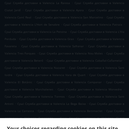
.
Суші Служба доставки в Valencia La Raiosa
Суші Служба доставки в Valencia
.
.
Ciutat Jardí
Суші Служба доставки в Valencia Ayora
Суші Служба доставки в
.
.
Valencia Camí Real
Суші Служба доставки в Valencia San Marcelino
Суші Служба
.
.
доставки в Valencia L'Hort de Senabre
Суші Служба доставки в Valencia Patraix
.
Суші Служба доставки в Valencia La Petxina
Суші Служба доставки в Valencia L'Illa
.
.
Perduda
Суші Служба доставки в Valencia Grao
Суші Служба доставки в Valencia
.
.
Favareta
Суші Служба доставки в Valencia Safranar
Суші Служба доставки в
.
.
Valencia Tres Forques
Суші Служба доставки в Valencia Nou Moles
Суші Служба
.
.
доставки в Valencia Beteró
Суші Служба доставки в Valencia Cabañal-Cañamelar
.
Суші Служба доставки в Valencia Nazaret
Суші Служба доставки в Valencia Sant
.
.
Isidre
Суші Служба доставки в Valencia Vara de Quart
Суші Служба доставки в
.
.
Valencia El Botànic
Суші Служба доставки в Valencia Campanar
Суші Служба
.
.
доставки в Valencia Marchalenes
Суші Служба доставки в Valencia Morvedre
.
Суші Служба доставки в Valencia Tormos
Суші Служба доставки в Valencia Sant
.
.
Antoni
Суші Служба доставки в Valencia La Bega Baixa
Суші Служба доставки в
.
.
Valencia La Carrasca
Суші Служба доставки в Valencia Benimaclet
Суші Служба
.
доставки в Valencia Exposición
Суші Служба доставки в Valencia Ciutat
.
.
Universitària
Суші Служба доставки в Valencia Camí de Vera
Суші Служба
Your choices regarding cookies on this site