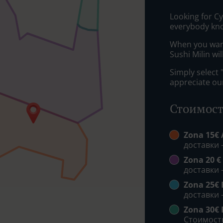
Looking for С
everybody kno
When you want 
Sushi Milin wi
Simply select 
appreciate our
Стоимост
Zona 15€ 
доставки -
Zona 20 €
доставки -
Zona 25€ 
доставки -
Zona 30€
Стоимость