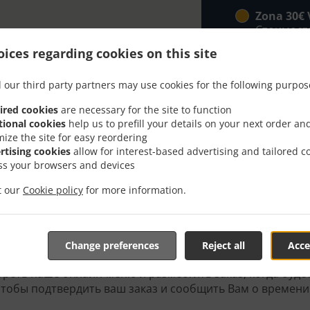
Zona 30€ 
Стоимость
ices regarding cookies on this site
 our third party partners may use cookies for the following purpos
ired cookies
are necessary for the site to function
tional cookies
help us to prefill your details on your next order an
mize the site for easy reordering
ith Delivery In Valencia
rtising cookies
allow for interest-based advertising and tailored c
ss your browsers and devices
it our
Cookie policy
for more information.
Change preferences
Reject all
Acce
ходимся рядом с Valencia Patraix и рады принять ваш онл
реть наше онлайн-меню и разместить заказ, когда будет
чтобы подтвердить ваш заказ и сообщить Вам о времени 