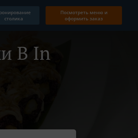
ронирование
Посмотреть меню и
столика
оформить заказ
и В In