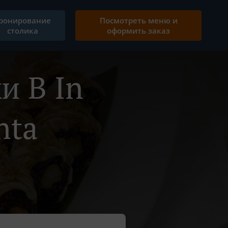
ронирование
Посмотреть меню и
столика
оформить заказ
и В In
nta