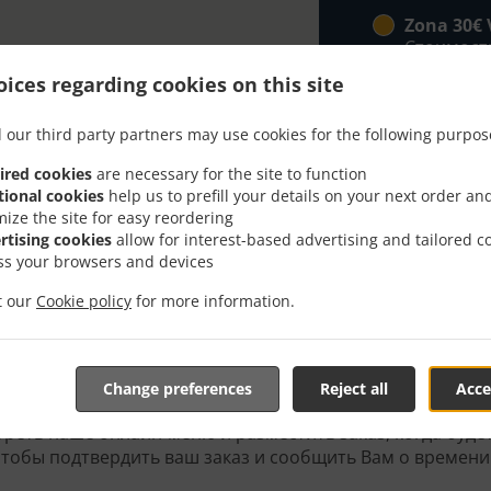
Zona 30€ 
Стоимость
ices regarding cookies on this site
 our third party partners may use cookies for the following purpos
ired cookies
are necessary for the site to function
tional cookies
help us to prefill your details on your next order an
mize the site for easy reordering
h Delivery In Valencia La
rtising cookies
allow for interest-based advertising and tailored c
ss your browsers and devices
it our
Cookie policy
for more information.
Change preferences
Reject all
Acce
имся рядом с Valencia La Fuensanta и рады принять ваш 
реть наше онлайн-меню и разместить заказ, когда будет
чтобы подтвердить ваш заказ и сообщить Вам о времени 