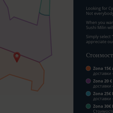
Looking for С
Not everybody
When you want 
Sushi Milin wi
Simply select 
appreciate our
Стоимост
Zona 15€ 
доставки -
Zona 20 €
доставки -
Zona 25€ 
доставки -
Zona 30€
Стоимость