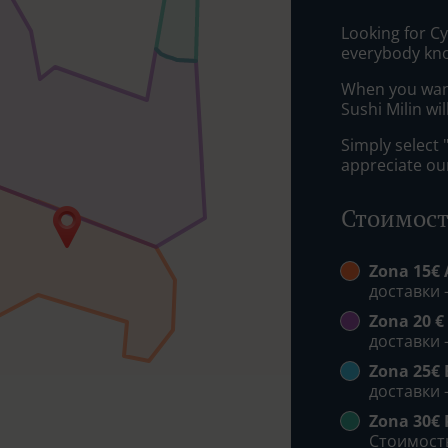
Looking for С
everybody kno
When you want 
Sushi Milin wi
Simply select 
appreciate our
Стоимост
Zona 15€ 
доставки -
Zona 20 €
доставки -
Zona 25€ 
доставки -
Zona 30€
Стоимость