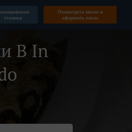
ронирование
Посмотреть меню и
столика
оформить заказ
и В In
do